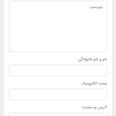
توانسته رضایت مخاطب را جلب کند تا برای بازی و
تفریحات آبی کودکان از آن بهره برداری کرده و لذت ببرند و
بتوانند بهترین موقعیت را تجربه نمایند. کسانی که به دنبال
انتخاب و خرید جلیقه شنا بادی سایز B کودک سه تا شش
سال نارنجی می باشند تنها می توانند با مراجعه حضوری و
یا غیر حضوری به
فروشگاه اینتکس ایران
خرید خود را
نهایی سازند.
نام و نام خانوادگی
پست الکترونیک
آدرس وب‌سایت