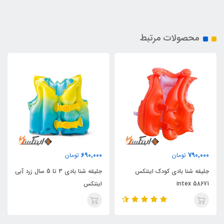
محصولات مرتبط
690,000
790,000
تومان
تومان
جلیقه شنا بادی کودک اینتکس
جلیقه شنا بادی 3 تا 5 سال زرد آبی
intex 58671
اینتکس