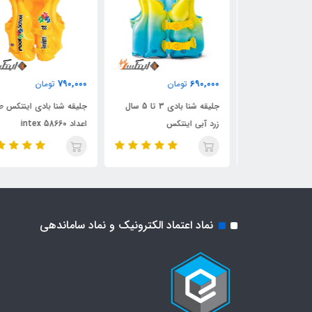
790,000
690,000
ن
تومان
تومان
دی کودک اینتکس
جلیقه شنا بادی 3 تا 5 سال
جلیقه شنا بادی اینتکس طر
زرد آبی اینتکس
اعداد intex 58660
نماد اعتماد الکترونیک و نماد ساماندهی