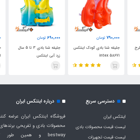
000
690,000
790,000
تومان
تومان
ح
جلیقه شنا بادی کودک اینتکس
جلیقه شنا بادی 3 تا 5 سال
جلی
intex 58671
زرد آبی اینتکس
اعداد 660
دسترسی سریع
درباره اینتکس ایران
فروشگاه اینتکس ایران عرضه کنند
اینتکس ایران
لیست قیمت محصولات بادی
bestway و همین طور ت
لیست قیمت تجهیزات