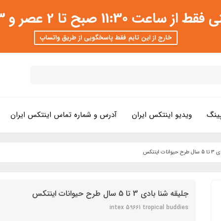
 عصر و 3 تا 8 شب امکان پذیر است
خارج از این تایم فقط پاسخگویی از طریق واتساپ
ینگ
ویدیو اینتکس ایران
آدرس و شماره تماس اینتکس ایران
ت اینتکس
جلیقه شنا بادی 3 تا 5 سال طرح حیوانات اینتکس
intex 59661 tropical buddies