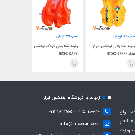
690,000
790,000
790,
تومان
تومان
تومان
قه شنا بادی اینتکس طرح
جلیقه شنا بادی کودک اینتکس
intex 58
intex 58671
زرد آبی اینتکس
ارتباط با فروشگاه اینتکس ایران
02156190840 - 02144824155
ه انواع
محصولات بادی و تفریحی برندهای intex و
info@intexiran.com
جهیزات