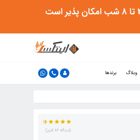
وبلاگ
برندها
(دیدگاه 82 کاربر)