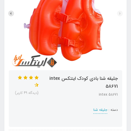
جلیقه شنا بادی کودک اینتکس intex
58671
(دیدگاه 49 کاربر)
intex 58671
دسته :
جلیقه شنا