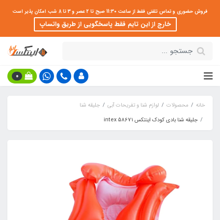
فروش حضوری و تماس تلفنی فقط از ساعت 11:30 صبح تا 2 عصر و 3 تا 8 شب امکان پذیر است
خارج از این تایم فقط پاسخگویی از طریق واتساپ
0
خانه
محصولات
لوازم شنا و تفریحات آبی
جلیقه شنا
جلیقه شنا بادی کودک اینتکس intex 58671