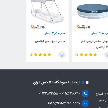
9,750,000
13,500,000
3,700,
تومان
تومان
تومان
وش استخر فریمی قطر
سایبان قایق بادی اینتکس
ست نظافت دستی
تکس
اینتکس
ارتباط با فروشگاه اینتکس ایران
02156190840 - 02144824155
ه انواع
محصولات بادی و تفریحی برندهای intex و
info@intexiran.com