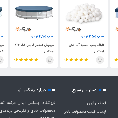
000
3,950,000
2,550,000
تومان
تومان
الیاف پمپ تصفیه آب شنی
درپوش استخر فریمی قطر 366
درپ
اینتکس
اینتکس
305 این
دسترسی سریع
درباره اینتکس ایران
فروشگاه اینتکس ایران عرضه کنند
اینتکس ایران
لیست قیمت محصولات بادی