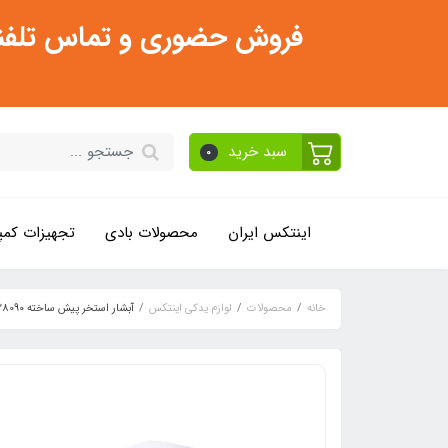
فروش حضوری و تماس تلفنی فقط از ساعت 11:30 صبح تا 2
سبد خرید
0
اینتکس ایران
محصولات بادی
تجهیزات کمپ
خانه
محصولات
لوازم یدکی اینتکس
آبشار استخر پیش ساخته intex 28090