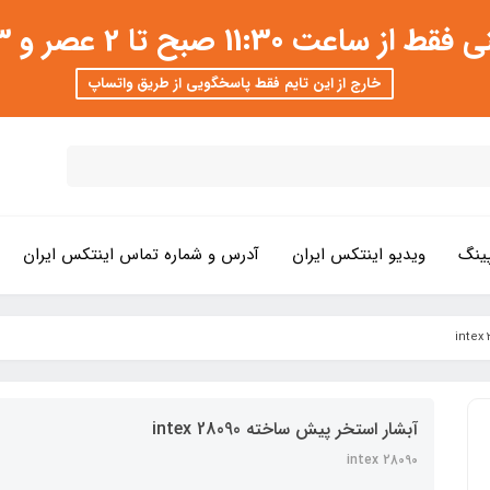
 عصر و 3 تا 8 شب امکان پذیر است
خارج از این تایم فقط پاسخگویی از طریق واتساپ
ینگ
ویدیو اینتکس ایران
آدرس و شماره تماس اینتکس ایران
آبشار استخر پیش ساخته intex 28090
intex 28090