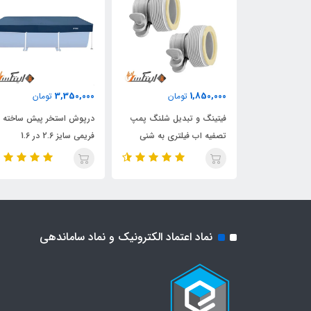
3,350,000
1,850,000
ان
تومان
تومان
ی ست نظافت
فیتینگ و تبدیل شلنگ پمپ
درپوش استخر پیش ساخته
خته
تصفیه اب فیلتری به شنی
فریمی سایز 2.6 در 1.6
استخر
نماد اعتماد الکترونیک و نماد ساماندهی