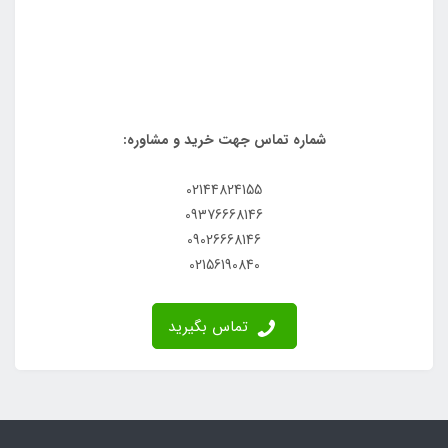
شماره تماس جهت خرید و مشاوره:
02144824155
09376668146
09026668146
02156190840
تماس بگیرید