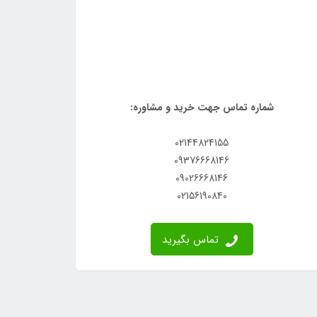
شماره تماس جهت خرید و مشاوره:
02144824155
09376668146
09026668146
02156190840
تماس بگیرید