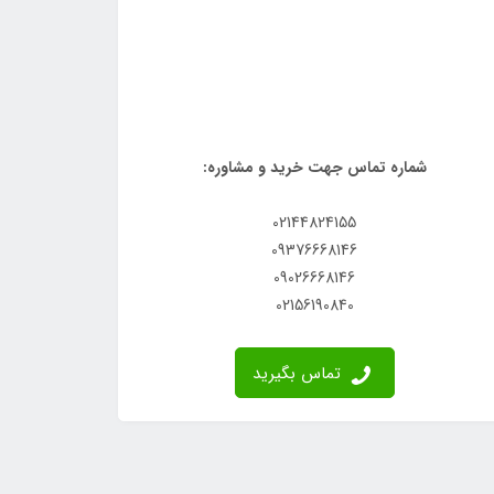
شماره تماس جهت خرید و مشاوره:
02144824155
09376668146
09026668146
02156190840
تماس بگیرید