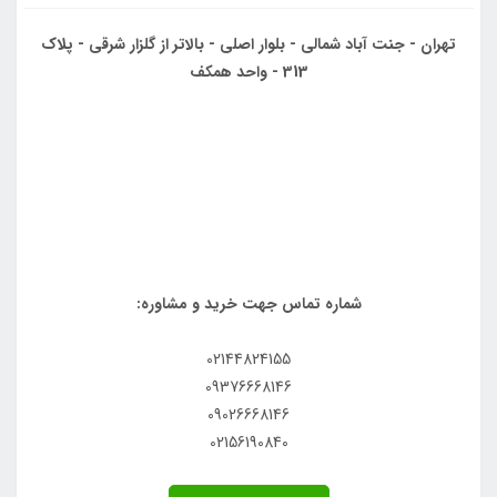
تهران - جنت آباد شمالی - بلوار اصلی - بالاتر از گلزار شرقی - پلاک
313 - واحد همکف
شماره تماس جهت خرید و مشاوره:
02144824155
09376668146
09026668146
02156190840