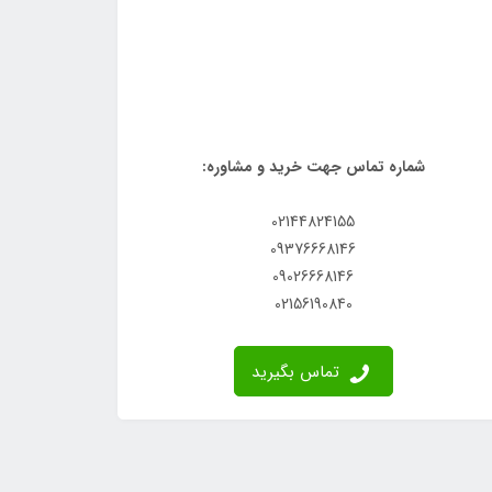
شماره تماس جهت خرید و مشاوره:
02144824155
09376668146
09026668146
02156190840
تماس بگیرید