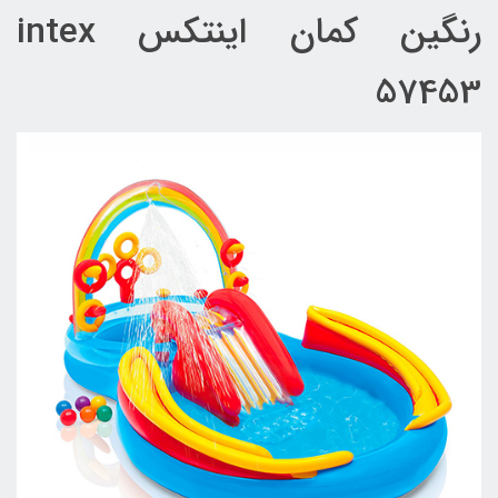
رنگین کمان اینتکس intex
57453