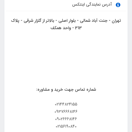
آدرس نمایندگی اینتکس
تهران - جنت آباد شمالی - بلوار اصلی - بالاتر از گلزار شرقی - پلاک
313 - واحد همکف
شماره تماس جهت خرید و مشاوره:
02144824155
09376668146
09026668146
02156190840