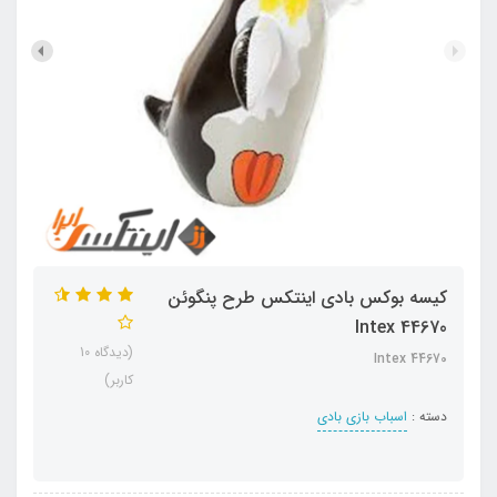
کیسه بوکس بادی اینتکس طرح پنگوئن
Intex 44670
(دیدگاه 10
Intex 44670
کاربر)
دسته :
اسباب بازی بادی