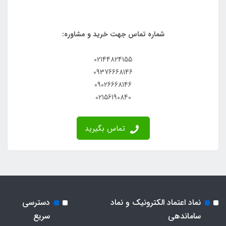
شماره تماس جهت خرید و مشاوره:
02144824155
09376668146
09026668146
02156190840
تماس بگیرید
نماد اعتماد الکترونیک و نماد
دسترسی
ساماندهی
سریع