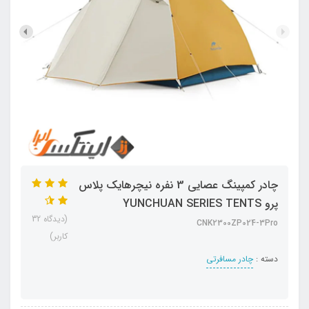
چادر کمپینگ عصایی 3 نفره نیچرهایک پلاس
پرو YUNCHUAN SERIES TENTS
(دیدگاه 32
CNK2300ZP024-3Pro
کاربر)
دسته :
چادر مسافرتی