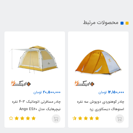
محصولات مرتبط
20,500,000
14,150,000
تومان
تومان
چادر کوهنوردی دوپوش سه نفره
چادر مسافرتی اتوماتیک 3-4 نفره
اسنوهاک دیسکاوری زرد
نیچرهایک مدل Ango ES60