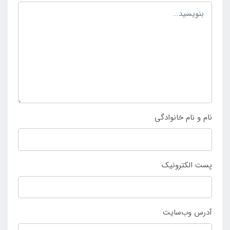
داشته و هم چنین دارای وزن کمی می باشد. به این ترتیب
محصول وزن کمی دارد. برای نصب و استفاده آسان از این
چادر مسافرتی به همراه آن میخ و طناب نصب نیز موجود
می باشد.
برای خرید چادر کمپینگ عصایی 3 نفره نیچرهایک پلاس
پرو YUNCHUAN SERIES TENTS با ارزان ترین قیمت و
نام و نام خانوادگی
بالاترین درجه کیفی به سایت
اینتکس ایران
مراجعه کرده و
سفارش خود را ثبت کنید.
پست الکترونیک
آدرس وب‌سایت