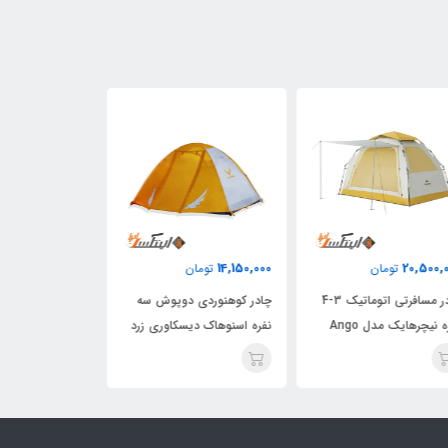
20,500,000
14,150,000
20,500,
تومان
تومان
توما
چادر مسافرتی اتوماتیک 3-4
چادر کوهنوردی دوپوش سه
نفره نیچرهایک مدل Ango
نفره اسنوهاک دیسکاوری زرد
ES60
E