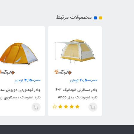
محصولات مرتبط
14,150,000
20,500,000
مان
تومان
تومان
ی دوپوش سه
چادر مسافرتی اتوماتیک 3-4
چادر کوهنوردی دوپوش سه
دیسکاوری زرد
نفره نیچرهایک مدل Ango
نفره اسنوهاک دیسکاوری زرد
ES60