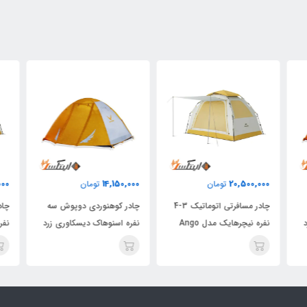
000
14,150,000
20,500,000
تومان
تومان
چادر مسافرتی اتوماتیک 3-4
چادر کوهنوردی دوپوش سه
نفره نیچرهایک مدل Ango
نفره اسنوهاک دیسکاوری زرد
S60
ES60