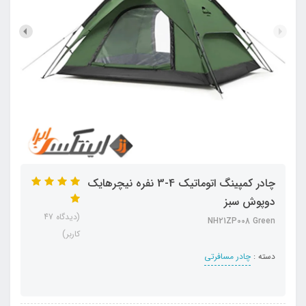
چادر کمپینگ اتوماتیک 4-3 نفره نیچرهایک
دوپوش سبز
(دیدگاه 47
NH21ZP008 Green
کاربر)
دسته :
چادر مسافرتی