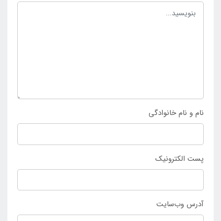
برای خرید چادر کمپینگ اتوماتیک 4-3 نفره نیچرهایک
دوپوش سبز به صورت اورجینال و با ارزان ترین قیمت
موجود در بازار به فروشگاه
اینتکس ایران
مراجعه کرده و
سپس این محصول را به صورت حضوری و یا اینترنتی تهیه
کنید.
نام و نام خانوادگی
پست الکترونیک
آدرس وب‌سایت