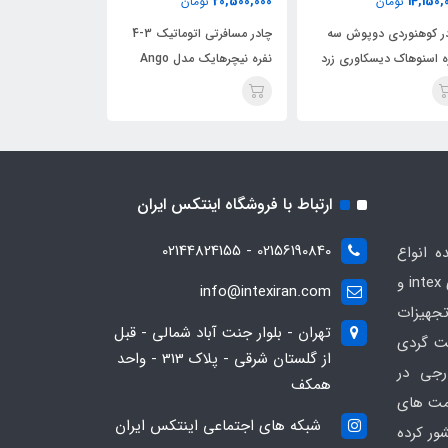
150,000
12,390,000
20,500,000
تومان
تومان
چادر مسافرتی اتوماتیک 3-4
چادر کوهنوردی دو نفره
چادر کو
نفره نیچرهایک مدل Ango
اسنوهاک دوپوش دیسکاوری
نفره اس
ES60
آبی
ارتباط با فروشگاه اینتکس ایران
02156190840 - 02144824155
ه انواع
محصولات بادی و تفریحی برندهای intex و
info@intexiran.com
جهیزات
تهران - بلوار جنت آباد شمالی - قبل
ت گردی
از گلستان شرقی - پلاک 313 - واحد
رجی در
همکف
یمت های
شبکه های اجتماعی اینتکس ایران
ور کرده