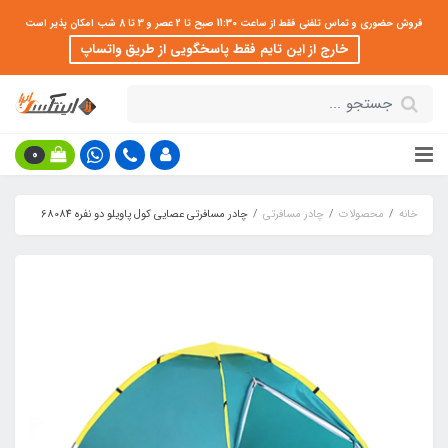
فروش حضوری و تماس تلفنی فقط از ساعت 11:30 صبح تا 2 عصر و 3 تا 8 شب امکان پذیر است
خارج از این تایم فقط پاسخگویی از طریق واتساپ
0
خانه
محصولات
چادر مسافرتی
چادر مسافرتی عصایی کول پاویلو دو نفره 68084