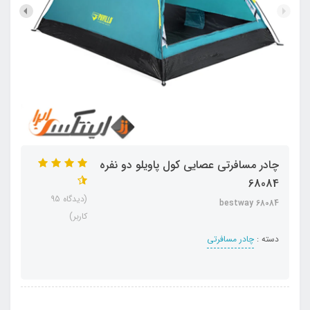
چادر مسافرتی عصایی کول پاویلو دو نفره
68084
(دیدگاه 95
bestway 68084
کاربر)
دسته :
چادر مسافرتی