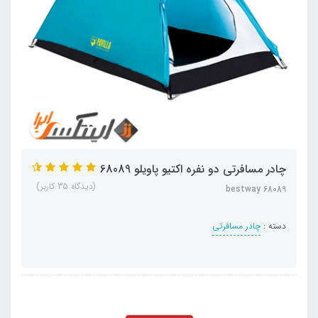
چادر مسافرتی دو نفره اکتیو پاویلو 68089
(دیدگاه 35 کاربر)
bestway 68089
دسته :
چادر مسافرتی