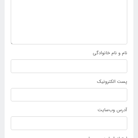
استفاده کرد. محصول برای استفاده در تمامی فصول سال
کاربرد دارد و دارای سازگاری های لازم می باشد تا بدون
مشکل بتوان از آن استفاده نمود. به جهت خرید آسان چادر
مسافرتی دو نفره اکتیو پاویلو 68089 تنها می توان به
فروشگاه بزرگ اینتکس ایران
مراجعه کرد.
نام و نام خانوادگی
پست الکترونیک
آدرس وب‌سایت