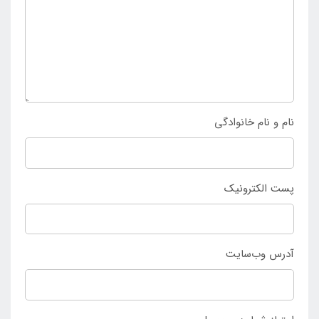
مسافرتی دوازده نفره فنری سایانا را دارند می توانند با ورود
به
سایت فروشگاه اینتکس ایران
نسبت به خرید خود اقدام
نمایند و از آن بهره مند شوند.
نام و نام خانوادگی
پست الکترونیک
آدرس وب‌سایت