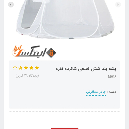
پشه بند شش ضلعی شانزده نفره
(دیدگاه 39 کاربر)
MH16
دسته :
چادر مسافرتی