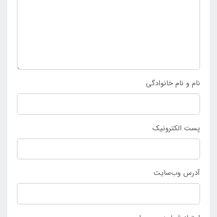
اقامتگاه در فضای باز را داشته باشند. چنانچه تمایل به خرید
پشه بند شش ضلعی شانزده نفره دارید تنها می توانید با
مراجعه به
فروشگاه اینتکس ایران
محصول را از دسته بندی
مناسب تهیه کنید و خرید آن را ثبت نمایید.
نام و نام خانوادگی
پست الکترونیک
آدرس وب‌سایت