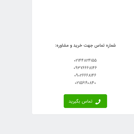
شماره تماس جهت خرید و مشاوره:
02144824155
09376668146
09026668146
02156190840
تماس بگیرید