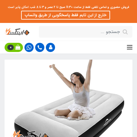
فروش حضوری و تماس تلفنی فقط از ساعت 11:30 صبح تا 2 عصر و 3 تا 8 شب امکان پذیر است
خارج از این تایم فقط پاسخگویی از طریق واتساپ
0