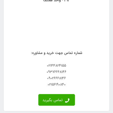
313 - واحد همکف
شماره تماس جهت خرید و مشاوره:
02144824155
09376668146
09026668146
02156190840
تماس بگیرید