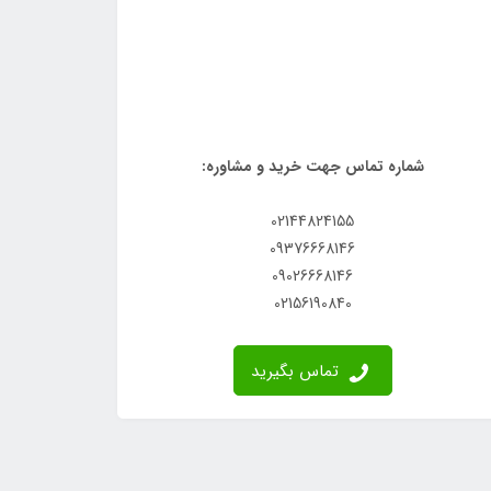
شماره تماس جهت خرید و مشاوره:
02144824155
09376668146
09026668146
02156190840
تماس بگیرید