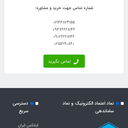
شماره تماس جهت خرید و مشاوره:
02144824155
09376668146
09026668146
02156190840
تماس بگیرید
نماد اعتماد الکترونیک و نماد
دسترسی
ساماندهی
سریع
اینتکس ایران