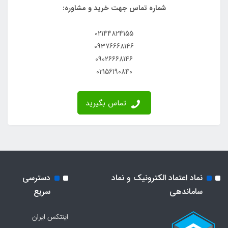
شماره تماس جهت خرید و مشاوره:
02144824155
09376668146
09026668146
02156190840
تماس بگیرید
نماد اعتماد الکترونیک و نماد
دسترسی
ساماندهی
سریع
اینتکس ایران