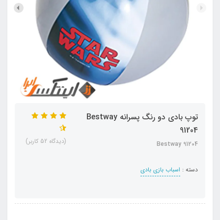
توپ بادی دو رنگ پسرانه Bestway
91204
(دیدگاه 52 کاربر)
Bestway 91204
دسته :
اسباب بازی بادی