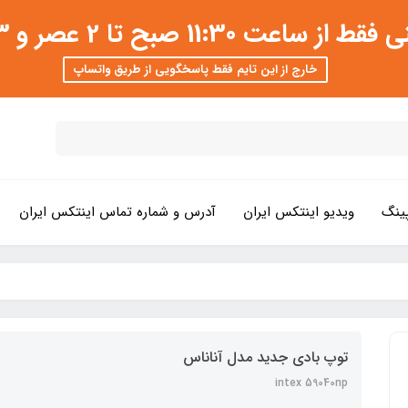
 عصر و 3 تا 8 شب امکان پذیر است
خارج از این تایم فقط پاسخگویی از طریق واتساپ
ینگ
ویدیو اینتکس ایران
آدرس و شماره تماس اینتکس ایران
توپ بادی جدید مدل آناناس
intex 59040np