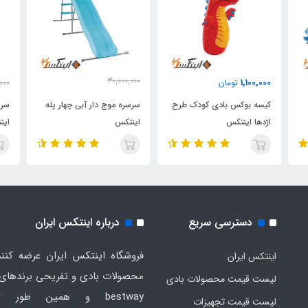
30,000,000
1,100,000
تومان
000
27,550,000
تومان
کیسه بوکس بادی کودک طرح
سرسره موج دار آبی چهار پله
سرس
اژدها اینتکس
اینتکس
این
دسترسی سریع
درباره اینتکس ایران
فروشگاه اینتکس ایران عرضه کنند
اینتکس ایران
لیست قیمت محصولات بادی
bestway و همین طور ت
لیست قیمت تجهیزات