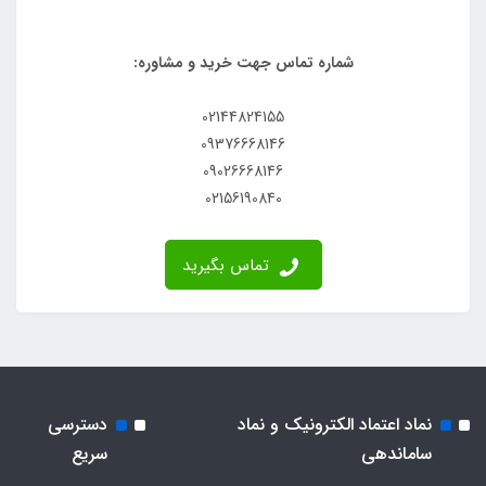
شماره تماس جهت خرید و مشاوره:
02144824155
09376668146
09026668146
02156190840
تماس بگیرید
نماد اعتماد الکترونیک و نماد
دسترسی
ساماندهی
سریع