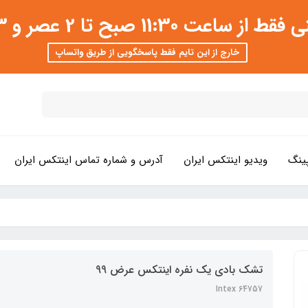
 عصر و 3 تا 8 شب امکان پذیر است
خارج از این تایم فقط پاسخگویی از طریق واتساپ
ینگ
ویدیو اینتکس ایران
آدرس و شماره تماس اینتکس ایران
تشک بادی یک نفره اینتکس عرض 99
Intex 64757