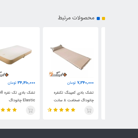
محصولات مرتبط
34,410,000
7,340,000
ان
تومان
تومان
ک فریم دار دو
تشک بادی کمپینگ تکنفره
تشک بادی تک نفره Shell
تکس
چانوداگ ضخامت 8 سانت
Elastic چانوداگ