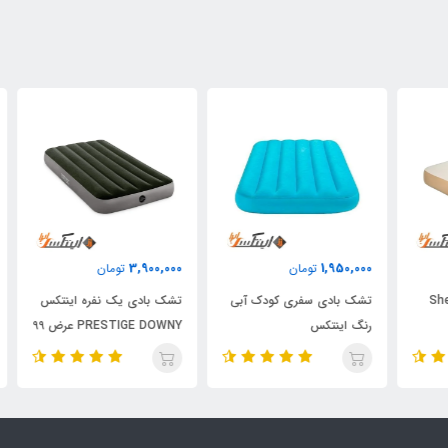
٪
3,900,000
1,950,000
تومان
تومان
000
تشک بادی سفری کودک آبی
تشک بادی یک نفره اینتکس
تشک
رنگ اینتکس
PRESTIGE DOWNY عرض 99
76