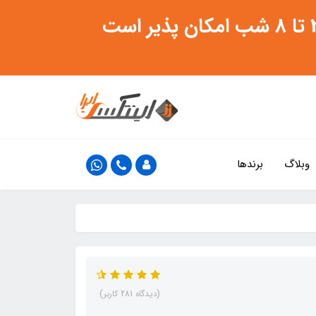
وبلاگ
برندها
(دیدگاه 281 کاربر)