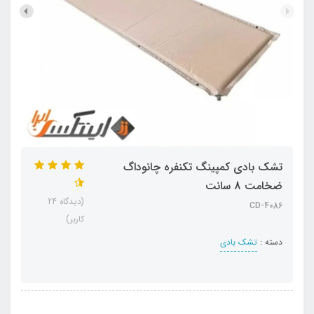
تشک بادی کمپینگ تکنفره چانوداگ
ضخامت 8 سانت
(دیدگاه 24
CD-4086
کاربر)
دسته :
تشک بادی