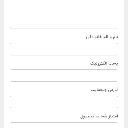
محصول دارای وزن کم نیز می باشد و از آن جایی که ساک
حمل دارد به راحتی جا به جا می شود. خرید تشک بادی
کمپینگ تکنفره چانوداگ ضخامت 8 سانت تنها از
فروشگاه
اینتکس ایران
رقم می خورد.
نام و نام خانوادگی
پست الکترونیک
آدرس وب‌سایت
امتیاز شما به محصول