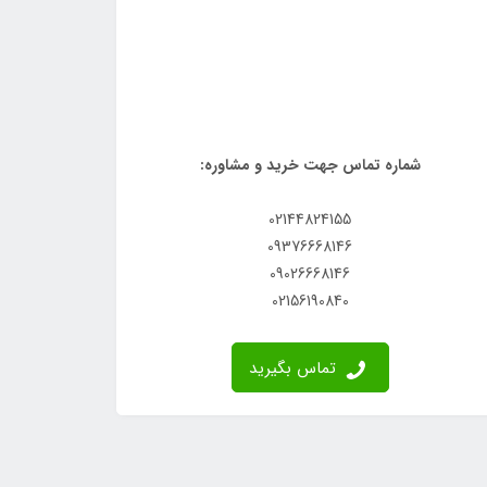
شماره تماس جهت خرید و مشاوره:
02144824155
09376668146
09026668146
02156190840
تماس بگیرید