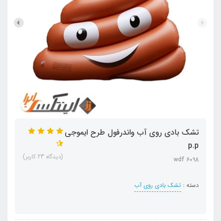
تشک بادی روی آب واندرفول طرح ایموجی
p.p
(دیدگاه 23 کاربر)
wdf 6098
دسته :
تشک بادی روی آب