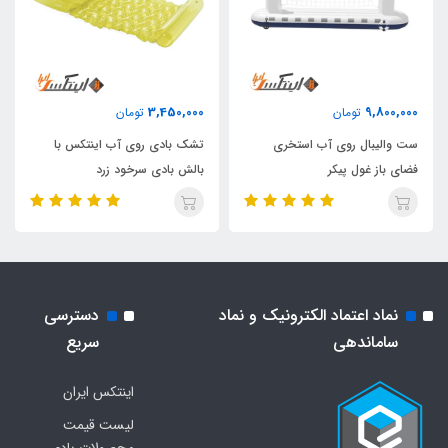
3,450,000
9,800,000
تومان
تومان
ست والیبال روی آب استخری
تشک بادی روی آب اینتکس با
فضای باز غول پیکر
بالش بادی سرخود زرد
نماد اعتماد الکترونیک و نماد
دسترسی
ساماندهی
سریع
اینتکس ایران
لیست قیمت