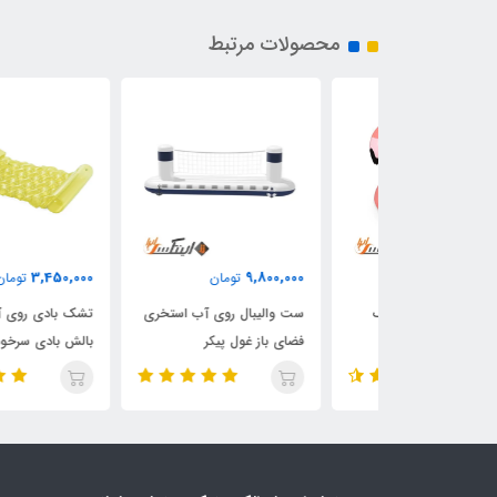
محصولات مرتبط
3,450,000
9,800,000
ان
تومان
تومان
وی آب کودک
ست والیبال روی آب استخری
تشک بادی روی آب اینتکس 
 طرح جدید
فضای باز غول پیکر
بالش بادی سرخود زرد