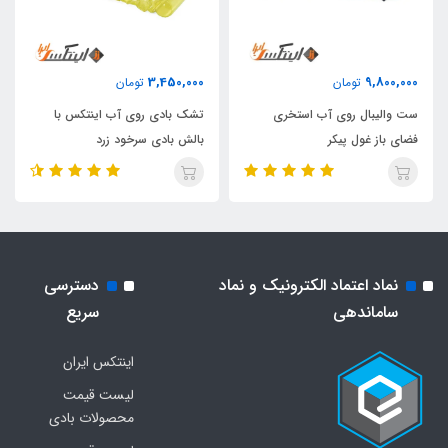
3,450,000
9,800,000
تومان
تومان
ست والیبال روی آب استخری
تشک بادی روی آب اینتکس با
فضای باز غول پیکر
بالش بادی سرخود زرد
نماد اعتماد الکترونیک و نماد
دسترسی
ساماندهی
سریع
اینتکس ایران
لیست قیمت
محصولات بادی