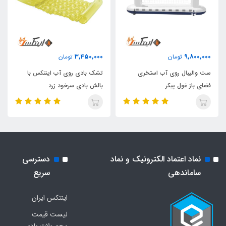
3,450,000
9,800,000
تومان
تومان
ست والیبال روی آب استخری
تشک بادی روی آب اینتکس با
فضای باز غول پیکر
بالش بادی سرخود زرد
نماد اعتماد الکترونیک و نماد
دسترسی
ساماندهی
سریع
اینتکس ایران
لیست قیمت