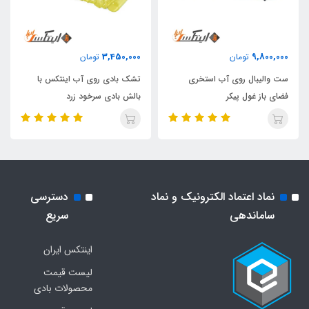
3,450,000
9,800,000
تومان
تومان
ست والیبال روی آب استخری
تشک بادی روی آب اینتکس با
فضای باز غول پیکر
بالش بادی سرخود زرد
نماد اعتماد الکترونیک و نماد
دسترسی
ساماندهی
سریع
اینتکس ایران
لیست قیمت
محصولات بادی