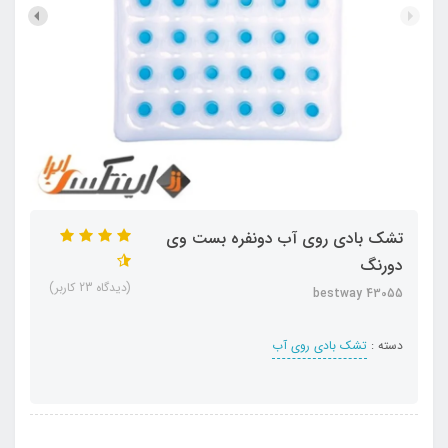
تشک بادی روی آب دونفره بست وی
دورنگ
(دیدگاه 23 کاربر)
bestway 43055
دسته :
تشک بادی روی آب