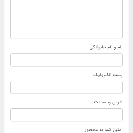
توسط افراد در زمان خرید انتخاب می شود و می تواند برای
آن ها محبوبیت بیش تری داشته باشد. کسانی که قصد
خرید تشک بادی روی آب حرفه ای آبی دو نفره دولایه
اینتکس را دارند به
فروشگاه اینتکس ایران
مراجعه کرده و
محصول را سفارش دهند.
نام و نام خانوادگی
پست الکترونیک
آدرس وب‌سایت
امتیاز شما به محصول