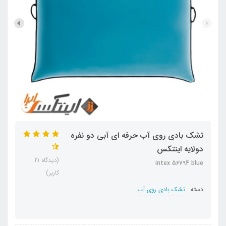
تشک بادی روی آب حرفه ای آبی دو نفره
دولایه اینتکس
(دیدگاه 21
intex 56794 blue
کاربر)
دسته :
تشک بادی روی آب