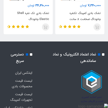
34,410,000
7,340,000
تومان
تومان
تشک بادی کمپینگ تکنفره
تشک بادی تک نفره Shell
چانوداگ ضخامت 8 سانت
Elastic چانوداگ
نماد اعتماد الکترونیک و نماد
دسترسی
ساماندهی
سریع
اینتکس ایران
لیست قیمت
محصولات بادی
لیست قیمت
تجهیزات کمپینگ
تماس با اینتکس ایران