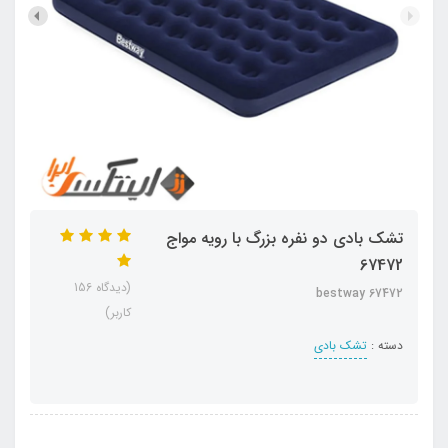
تشک بادی دو نفره بزرگ با رویه مواج
67472
(دیدگاه 156
bestway 67472
کاربر)
دسته :
تشک بادی