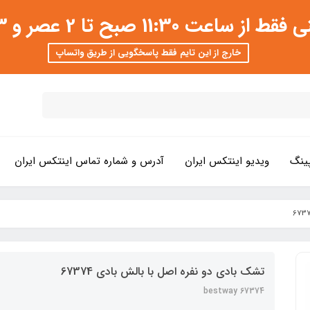
 عصر و 3 تا 8 شب امکان پذیر است
خارج از این تایم فقط پاسخگویی از طریق واتساپ
ینگ
ویدیو اینتکس ایران
آدرس و شماره تماس اینتکس ایران
تشک بادی دو نفره اصل با بالش بادی 67374
bestway 67374