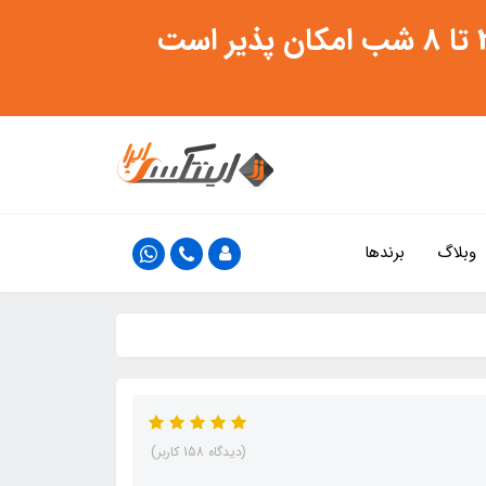
وبلاگ
برندها
(دیدگاه 158 کاربر)