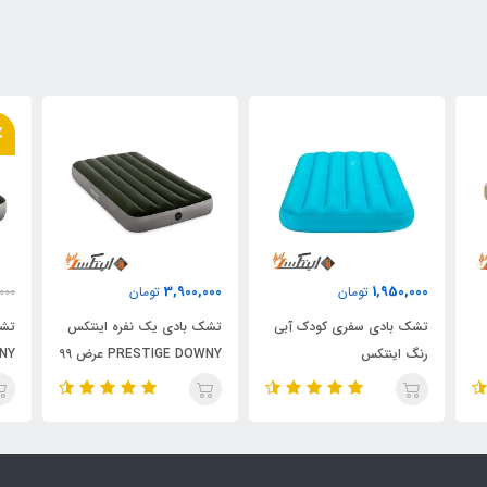
٪
3,900,000
1,950,000
تومان
تومان
000
تشک بادی سفری کودک آبی
تشک بادی یک نفره اینتکس
تشک
رنگ اینتکس
PRESTIGE DOWNY عرض 99
76