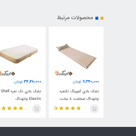
محصولات مرتبط
34,410,000
7,340,000
ان
تومان
تومان
ک فریم دار دو
تشک بادی کمپینگ تکنفره
تشک بادی تک نفره Shell
تکس
چانوداگ ضخامت 8 سانت
Elastic چانوداگ