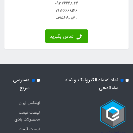
09376668146
09026668146
02156190840
تماس بگیرید
نماد اعتماد الکترونیک و نماد
دسترسی
ساماندهی
سریع
اینتکس ایران
لیست قیمت
محصولات بادی
لیست قیمت