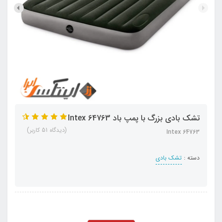
تشک بادی بزرگ با پمپ باد Intex 64763
(دیدگاه 51 کاربر)
Intex 64763
دسته :
تشک بادی