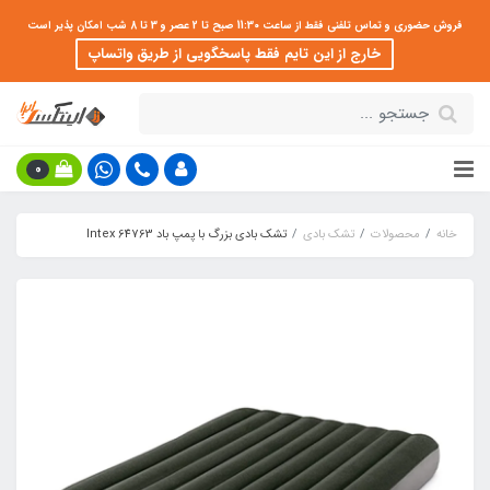
فروش حضوری و تماس تلفنی فقط از ساعت 11:30 صبح تا 2 عصر و 3 تا 8 شب امکان پذیر است
خارج از این تایم فقط پاسخگویی از طریق واتساپ
0
خانه
محصولات
تشک بادی
تشک بادی بزرگ با پمپ باد Intex 64763