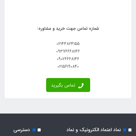
شماره تماس جهت خرید و مشاوره:
02144824155
09376668146
09026668146
02156190840
تماس بگیرید
نماد اعتماد الکترونیک و نماد
دسترسی