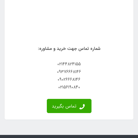
شماره تماس جهت خرید و مشاوره:
02144824155
09376668146
09026668146
02156190840
تماس بگیرید