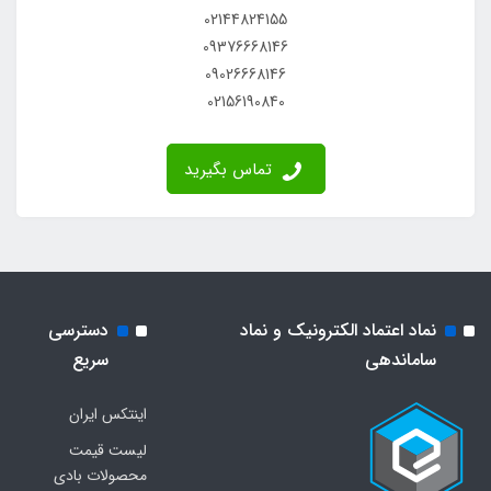
02144824155
09376668146
09026668146
02156190840
تماس بگیرید
نماد اعتماد الکترونیک و نماد
دسترسی
ساماندهی
سریع
اینتکس ایران
لیست قیمت
محصولات بادی