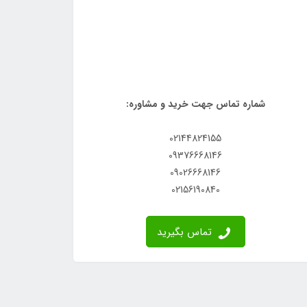
شماره تماس جهت خرید و مشاوره:
02144824155
09376668146
09026668146
02156190840
تماس بگیرید