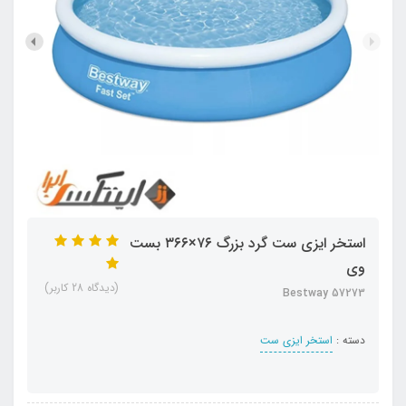
استخر ایزی ست گرد بزرگ ۷۶×۳۶۶ بست
وی
(دیدگاه 28 کاربر)
Bestway 57273
دسته :
استخر ایزی ست