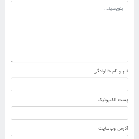
توان با خیالی آسوده نسبت به داشتن آن اقدام نمود و از
وجود مزیت های آن لذت برد و توانست ساعات خوشی را
در شرایط استاندارد و ایمن سپری کرد. این محصول
محیطی برای آبتنی خانوادگی و دوستانه می باشد که در کم
ترین زمان راه اندازی می شود. به جهت خرید استخر ایزی
ست گرد بزرگ ۷۶×۳۶۶ بست وی با قیمت مناسب به
فروشگاه اینتکس ایران
مراجعه نمایید.
نام و نام خانوادگی
پست الکترونیک
آدرس وب‌سایت