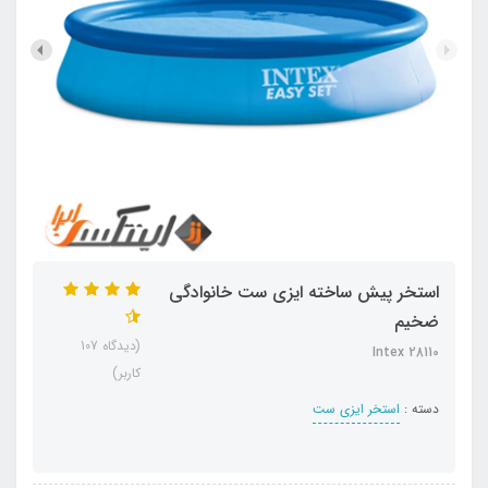
استخر پیش ساخته ایزی ست خانوادگی
ضخیم
(دیدگاه 107
Intex 28110
کاربر)
دسته :
استخر ایزی ست