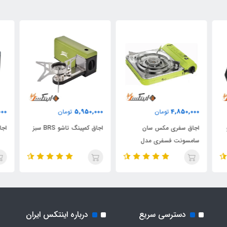
000
5,950,000
4,850,000
تومان
تومان
اجاق سفری مکس سان
اجاق کمپینگ تاشو BRS سبز
اجاق
سامسونت فسفری مدل
3500S
دسترسی سریع
درباره اینتکس ایران