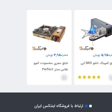
3,950,000
3,950,000
5,950,
تومان
تومان
توما
 کمپینگ تاشو BRS آبی
اجاق سفری سامسونت کمپو
اجاق سفری سامس
طلایی مدل Perfect
سبز مدل Perfect
ارتباط با فروشگاه اینتکس ایران