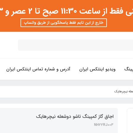
 عصر و 3 تا 8 شب امکان پذیر است
خارج از این تایم فقط پاسخگویی از طریق واتساپ
ینگ
ویدیو اینتکس ایران
آدرس و شماره تماس اینتکس ایران
عله نیچرهایک
اجاق گاز کمپینگ تاشو دوشعله نیچرهایک
NH22RJ003