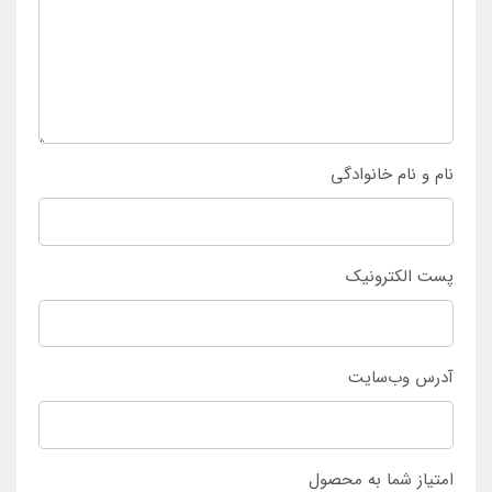
فروش و منحصر به فرد می باشد که می توان با کم ترین
هزینه آن را دریافت نمود. علاقه مندان به داشتن اجاق
سفری سامسونت کمپو آبی مدل Perfect تنها می توانند با
مراجعه به
فروشگاه اینتکس ایران
خرید خود را نهایی سازند.
نام و نام خانوادگی
پست الکترونیک
آدرس وب‌سایت
امتیاز شما به محصول