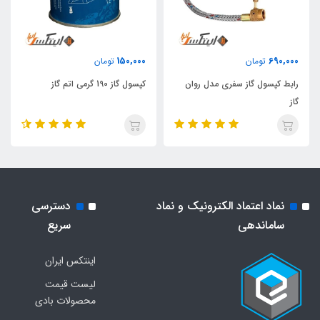
150,000
690,000
تومان
تومان
رابط کپسول گاز سفری مدل روان
کپسول گاز 190 گرمی اتم گاز
گاز
نماد اعتماد الکترونیک و نماد
دسترسی
ساماندهی
سریع
اینتکس ایران
لیست قیمت
محصولات بادی